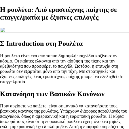
Η ρουλέτα: Από ερασιτέχνης παίχτης σε
επαγγελματία με έξυπνες επιλογές
Σ Introduction στη Ρουλέτα
Η ρουλέτα είναι ένα από τα πιο δημοφιλή παιχνίδια καζίνο στον
κόσμο. Οι παίκτες έλκονται από την αίσθηση της τύχης και την
αβεβαιότητα που προσφέρει το παιχνίδι. Ωστόσο, η επιτυχία στη
ρουλέτα δεν εξαρτάται μόνο από την τύχη. Με στρατηγικές και
έξυπνες επιλογές, ένας ερασιτέχνης παίχτης μπορεί να εξελιχθεί σε
επαγγελματία.
Κατανόηση των Βασικών Κανόνων
Πριν αρχίσετε να παίζετε, είναι σημαντικό να κατανοήσετε τους
βασικούς κανόνες της ρουλέτας. Υπάρχουν διάφορες παραλλαγές του
παιχνιδιού, όπως η αμερικανική και η ευρωπαϊκή ρουλέτα. Η κύρια
διαφορά τους είναι ότι η ευρωπαϊκή ρουλέτα έχει μόνο ένα μηδέν,
ενώ η αμερικανική έχει διπλό μηδέν. Αυτή η διαφορά επηρεάζει τις