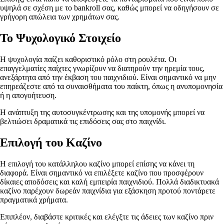
υψηλά σε σχέση με το bankroll σας, καθώς μπορεί να οδηγήσουν σε
γρήγορη απώλεια των χρημάτων σας.
Το Ψυχολογικό Στοιχείο
Η ψυχολογία παίζει καθοριστικό ρόλο στη ρουλέτα. Οι
επαγγελματίες παίχτες γνωρίζουν να διατηρούν την ηρεμία τους,
ανεξάρτητα από την έκβαση του παιχνιδιού. Είναι σημαντικό να μην
επηρεάζεστε από τα συναισθήματα του παίκτη, όπως η ανυπομονησία
ή η απογοήτευση.
Η ανάπτυξη της αυτοσυγκέντρωσης και της υπομονής μπορεί να
βελτιώσει δραματικά τις επιδόσεις σας στο παιχνίδι.
Επιλογή του Καζίνο
Η επιλογή του κατάλληλου καζίνο μπορεί επίσης να κάνει τη
διαφορά. Είναι σημαντικό να επιλέξετε καζίνο που προσφέρουν
δίκαιες αποδόσεις και καλή εμπειρία παιχνιδιού. Πολλά διαδικτυακά
καζίνο παρέχουν δωρεάν παιχνίδια για εξάσκηση προτού ποντάρετε
πραγματικά χρήματα.
Επιπλέον, διαβάστε κριτικές και ελέγξτε τις άδειες των καζίνο πριν