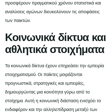
προσφέρουν πραγματικού χρόνου στατιστικά και
αναλύσεις αγώνων διευκολύνουν τις αποφάσεις
των παικτών.
Κοινωνικά δίκτυα και
αθλητικά στοιχήματα
Τα κοινωνικά δίκτυα έχουν επηρεάσει την εμπειρία
στοιχηματισμού. Οι παίκτες μοιράζονται
προγνωστικά, στρατηγικές και εμπειρίες,
δημιουργώντας μια κοινότητα γύρω από το
στοίχημα. Αυτή η κοινωνική διάσταση ενισχύει το
ενδιαφέρον και την αλληλεπίδραση μεταξύ των