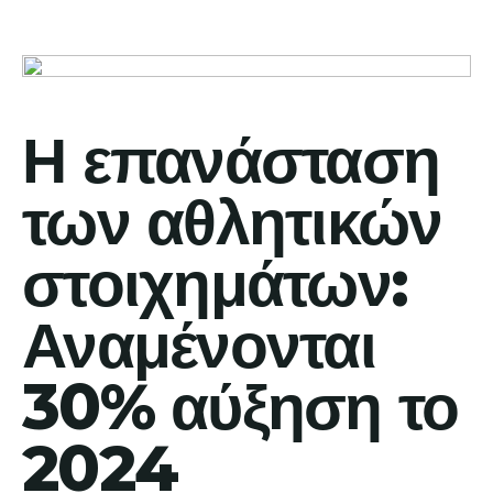
Η επανάσταση
των αθλητικών
στοιχημάτων:
Αναμένονται
30% αύξηση το
2024