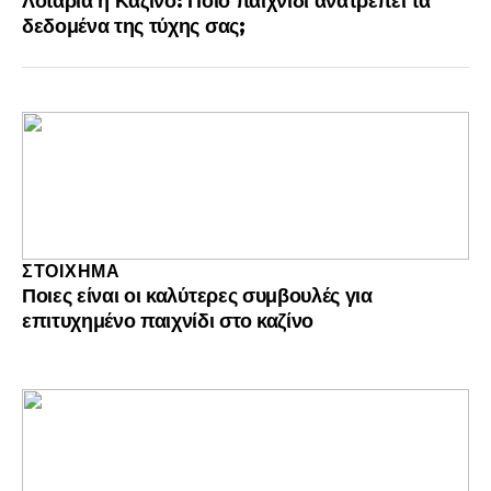
Λοταρία ή Καζίνο: Ποιο παιχνίδι ανατρέπει τα
δεδομένα της τύχης σας;
ΣΤΟΊΧΗΜΑ
Ποιες είναι οι καλύτερες συμβουλές για
επιτυχημένο παιχνίδι στο καζίνο