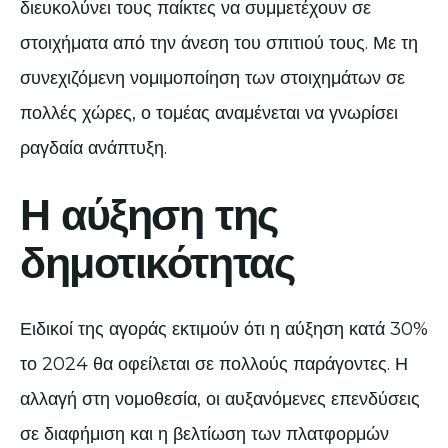
διευκολύνει τους παίκτες να συμμετέχουν σε
στοιχήματα από την άνεση του σπιτιού τους. Με τη
συνεχιζόμενη νομιμοποίηση των στοιχημάτων σε
πολλές χώρες, ο τομέας αναμένεται να γνωρίσει
ραγδαία ανάπτυξη.
Η αύξηση της
δημοτικότητας
Ειδικοί της αγοράς εκτιμούν ότι η αύξηση κατά 30%
το 2024 θα οφείλεται σε πολλούς παράγοντες. Η
αλλαγή στη νομοθεσία, οι αυξανόμενες επενδύσεις
σε διαφήμιση και η βελτίωση των πλατφορμών