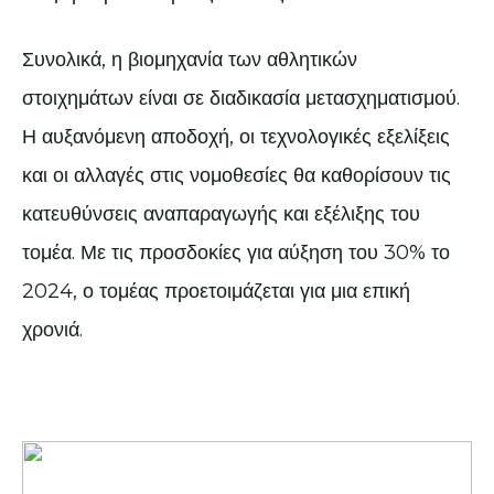
Συνολικά, η βιομηχανία των αθλητικών
στοιχημάτων είναι σε διαδικασία μετασχηματισμού.
Η αυξανόμενη αποδοχή, οι τεχνολογικές εξελίξεις
και οι αλλαγές στις νομοθεσίες θα καθορίσουν τις
κατευθύνσεις αναπαραγωγής και εξέλιξης του
τομέα. Με τις προσδοκίες για αύξηση του 30% το
2024, ο τομέας προετοιμάζεται για μια επική
χρονιά.